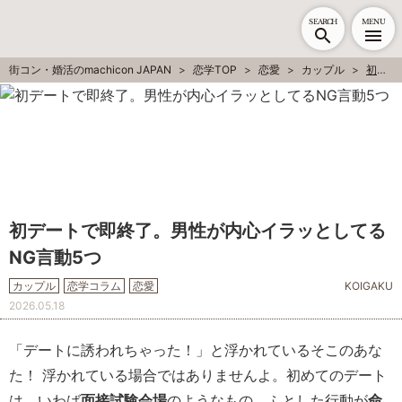
SEARCH
MENU
街コン・婚活のmachicon JAPAN
恋学TOP
恋愛
カップル
初デートで即終了。男性が内心イラッとしてるNG言動5つ
初デートで即終了。男性が内心イラッとしてる
NG言動5つ
カップル
恋学コラム
恋愛
KOIGAKU
2026.05.18
「デートに誘われちゃった！」と浮かれているそこのあな
た！ 浮かれている場合ではありませんよ。初めてのデート
は、いわば
面接試験会場
のようなもの。ふとした行動が
命