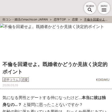
SEARCH
MENU
街コン・婚活のmachicon JAPAN
恋学TOP
恋愛
不倫を回避せよ。既婚者かどうか見抜く決定的ポイント
不倫を回避せよ。既婚者かどうか見抜く決定的
ポイント
恋学コラム
恋愛
KOIGAKU
2026.05.19
気になる男性とデートする仲になったけど…
本当に彼は独
身なの…？
と疑問に思ったことないですか？
年齢の割に落ち着いている男性は、な～んか所帯じみてい