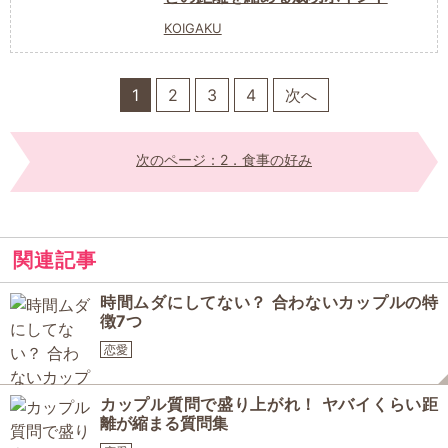
KOIGAKU
1
2
3
4
次へ
次のページ：2．食事の好み
関連記事
時間ムダにしてない？ 合わないカップルの特
徴7つ
恋愛
カップル質問で盛り上がれ！ ヤバイくらい距
離が縮まる質問集