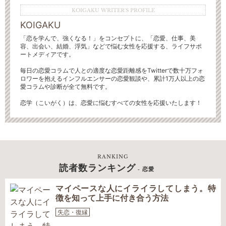
KOIGAKU WRITER'S PROFILE
KOIGAKU
「恋を学んで、強くなる！」をコンセプトに、「恋愛、仕事、美
容、出会い、結婚、浮気」などで悩む女性を応援する、ライフサポ
ートメディアです。
毎日の恋愛コラムで人との適度な恋愛距離感をTwitterで数十万フォ
ロワーを抱えるインフルエンサーの恋愛観談や、累計1万人以上の恋
愛コラムや診断が全て無料です。
恋学（こいがく）は、恋愛に悩むすべての女性を応援いたします！
RANKING
読者数ランキング
- 恋愛
マイペースな人にイライラしてしまう。特
徴を知って上手に付き合う方法
失恋・復縁