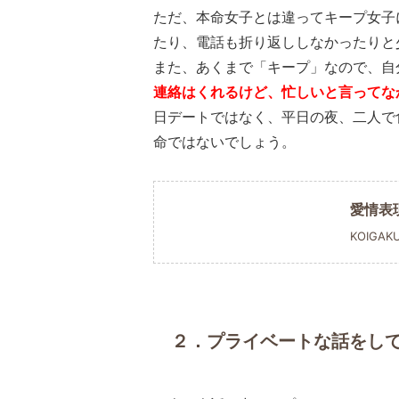
ただ、本命女子とは違ってキープ女子
たり、電話も折り返ししなかったりと
また、あくまで「キープ」なので、自
連絡はくれるけど、忙しいと言ってな
日デートではなく、平日の夜、二人で
命ではないでしょう。
愛情表
KOIGAK
２．プライベートな話をし