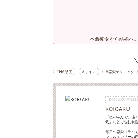
本命彼女から結婚へ
NG態度
サイン
恋愛テクニック
KOIGAKU WRITE
KOIGAKU
「恋を学んで、強
気」などで悩む女
毎日の恋愛コラムで
ンフルエンサーの