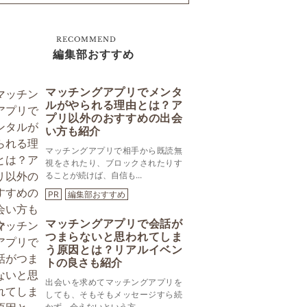
RECOMMEND
編集部おすすめ
マッチングアプリでメンタ
ルがやられる理由とは？ア
プリ以外のおすすめの出会
い方も紹介
マッチングアプリで相手から既読無
視をされたり、ブロックされたりす
ることが続けば、自信も...
PR
編集部おすすめ
マッチングアプリで会話が
つまらないと思われてしま
う原因とは？リアルイベン
トの良さも紹介
出会いを求めてマッチングアプリを
しても、そもそもメッセージすら続
かず、会えないという方...