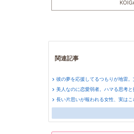
KOI
関連記事
彼の夢を応援してるつもりが地雷。
美人なのに恋愛弱者。ハマる思考と
長い片思いが報われる女性、実はこ