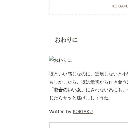
KOIGAK
おわりに
彼といい感じなのに、進展しないと不
もしかしたら、彼は最初から付き合う
「都合のいい女」
にされない為にも、
じたらサッと逃げましょうね。
Written by
KOIGAKU