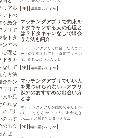
PR
編集部おすすめ
マッチングアプリで約束を
ドタキャンする人の心理と
は？ドタキャンなしで出会
う方法も紹介
マッチングアプリで出会った人とデ
ートの約束をしても、直前でキャン
セルされるとガッカリし...
PR
編集部おすすめ
マッチングアプリでいい人
を見つけられない…アプリ
以外のおすすめの出会い方
とは
マッチングアプリを始めてみたもの
の、「なかなかいい人に出会えな
い……」と感じていませんか...
PR
編集部おすすめ