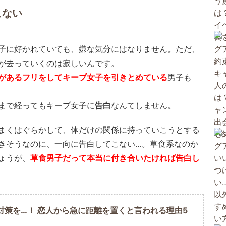
こない
子に好かれていても、嫌な気分にはなりません。ただ、
が去っていくのは寂しいんです。
があるフリをしてキープ女子を引きとめている
男子も
まで経ってもキープ女子に
告白
なんてしません。
まくはぐらかして、体だけの関係に持っていこうとする
きそうなのに、一向に告白してこない…。草食系なのか
ょうが、
草食男子だって本当に付き合いたければ告白し
対策を…！ 恋人から急に距離を置くと言われる理由5