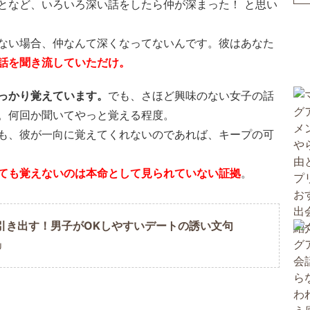
となど、いろいろ深い話をしたら仲が深まった！ と思い
ない場合、仲なんて深くなってないんです。彼はあなた
話を聞き流していただけ。
っかり覚えています。
でも、さほど興味のない女子の話
。何回か聞いてやっと覚える程度。
も、彼が一向に覚えてくれないのであれば、キープの可
ても覚えないのは本命として見られていない証拠
。
を引き出す！男子がOKしやすいデートの誘い文句
U