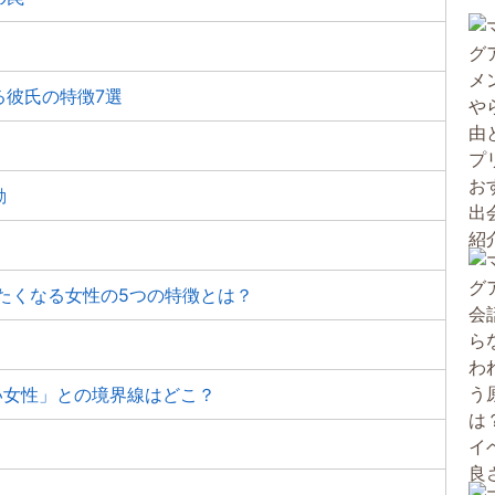
る彼氏の特徴7選
動
たくなる女性の5つの特徴とは？
向
い女性」との境界線はどこ？