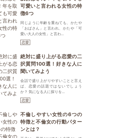
可愛いと言われる女性の特
徴6つ
同じように年齢を重ねても、かたや
「おばさん」と言われ、かたや「可
愛い大人の女性」と言わ...
恋愛
絶対に盛り上がる恋愛の二
択質問100選！好きな人に
聞いてみよう
会話で盛り上がりやすいことと言え
ば、恋愛の話題ではないでしょう
か？ 気になる人に探りを...
恋愛
不倫しやすい女性の6つの
特徴と不倫女の行動パター
ンとは？