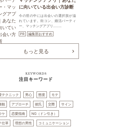
マッチングアプリ｜あなた
に向いている出会い方診断
今の世の中には出会いの選択肢が溢
れています。街コン、婚活パーティ
ー、マッチングアプリ……...
PR
編集部おすすめ
もっと見る
KEYWORDS
注目キーワード
愛テクニック
男心
態度
モテ
値観
アプローチ
彼氏
交際
サイン
ウケ
恋愛指南
NG（ドン引き）
テ仕草
理想の男性
コミュニケーション