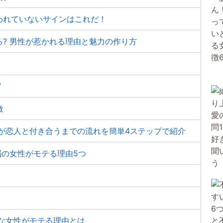
われていないサインはこれだ！
? 男性が惹かれる理由と魅力の作り方
”
徴
が恋人と付き合うまでの流れを簡単4ステップで紹介
脳の女性がモテる理由5つ
な女性がモテる理由とは