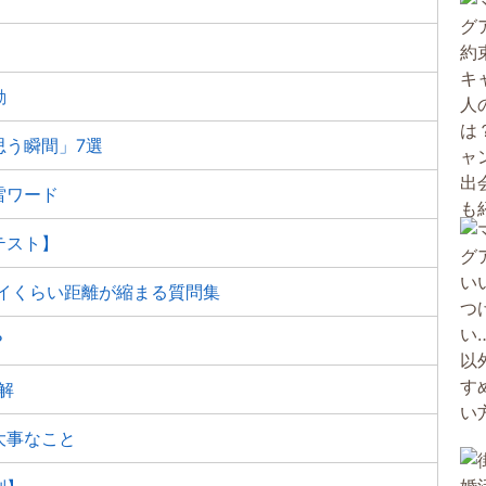
動
思う瞬間」7選
雷ワード
テスト】
イくらい距離が縮まる質問集
？
解
大事なこと