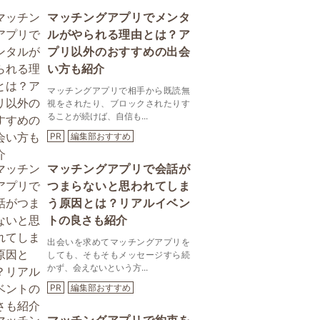
マッチングアプリでメンタ
ルがやられる理由とは？ア
プリ以外のおすすめの出会
い方も紹介
マッチングアプリで相手から既読無
視をされたり、ブロックされたりす
ることが続けば、自信も...
PR
編集部おすすめ
マッチングアプリで会話が
つまらないと思われてしま
う原因とは？リアルイベン
トの良さも紹介
出会いを求めてマッチングアプリを
しても、そもそもメッセージすら続
かず、会えないという方...
PR
編集部おすすめ