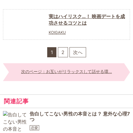
実はハイリスク…！ 映画デートを成
功させるコツとは
KOIGAKU
1
2
次へ
次のページ：お互いがリラックスして話せる環...
関連記事
告白してこない男性の本音とは？ 意外な心理7
つ
恋愛