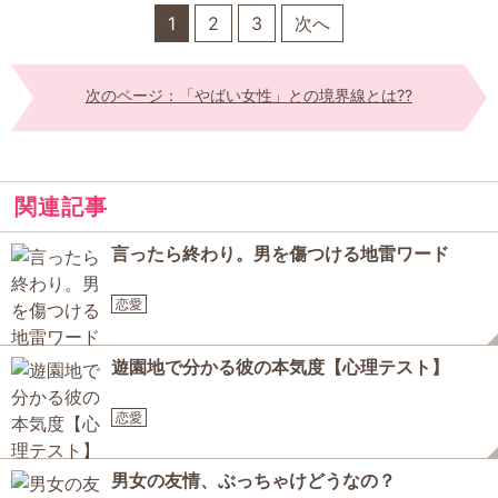
1
2
3
次へ
次のページ：「やばい女性」との境界線とは??
関連記事
言ったら終わり。男を傷つける地雷ワード
恋愛
遊園地で分かる彼の本気度【心理テスト】
恋愛
男女の友情、ぶっちゃけどうなの？