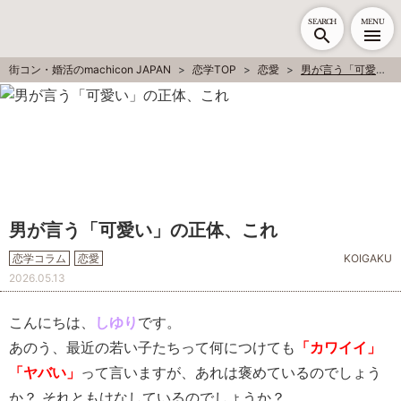
SEARCH
MENU
街コン・婚活のmachicon JAPAN
恋学TOP
恋愛
男が言う「可愛い」の正体、これ
男が言う「可愛い」の正体、これ
恋学コラム
恋愛
KOIGAKU
2026.05.13
こんにちは、
しゆり
です。
あのう、最近の若い子たちって何につけても
「カワイイ」
「ヤバい」
って言いますが、あれは褒めているのでしょう
か？ それともけなしているのでしょうか？