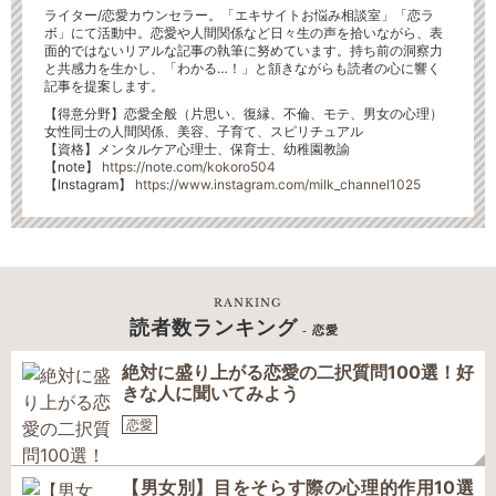
ライター/恋愛カウンセラー。「エキサイトお悩み相談室」「恋ラ
ボ」にて活動中。恋愛や人間関係など日々生の声を拾いながら、表
面的ではないリアルな記事の執筆に努めています。持ち前の洞察力
と共感力を生かし、「わかる…！」と頷きながらも読者の心に響く
記事を提案します。
【得意分野】恋愛全般（片思い、復縁、不倫、モテ、男女の心理）
女性同士の人間関係、美容、子育て、スピリチュアル
【資格】メンタルケア心理士、保育士、幼稚園教諭
【note】
https://note.com/kokoro504
【Instagram】
https://www.instagram.com/milk_channel1025
RANKING
読者数ランキング
- 恋愛
絶対に盛り上がる恋愛の二択質問100選！好
きな人に聞いてみよう
恋愛
【男女別】目をそらす際の心理的作用10選