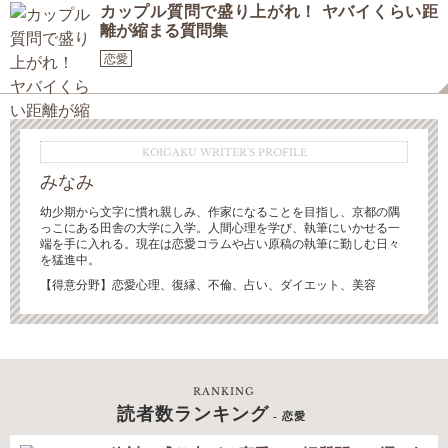
カップル質問で盛り上がれ！ ヤバイくらい距
離が縮まる質問集
恋愛
KOIGAKU WRITER'S PROFILE
みなみ
幼少期から文字に慣れ親しみ、作家になることを目指し、京都の隅
っこにある田舎の大学に入学。人間心理を学び、執筆にいかせる一
端を手に入れる。現在は恋愛コラムや占い原稿の執筆に勤しむ日々
を猛進中。
【得意分野】恋愛心理、復縁、不倫、占い、ダイエット、美容
RANKING
読者数ランキング
- 恋愛