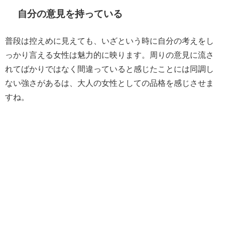
自分の意見を持っている
普段は控えめに見えても、いざという時に自分の考えをし
っかり言える女性は魅力的に映ります。周りの意見に流さ
れてばかりではなく間違っていると感じたことには同調し
ない強さがあるは、大人の女性としての品格を感じさせま
すね。