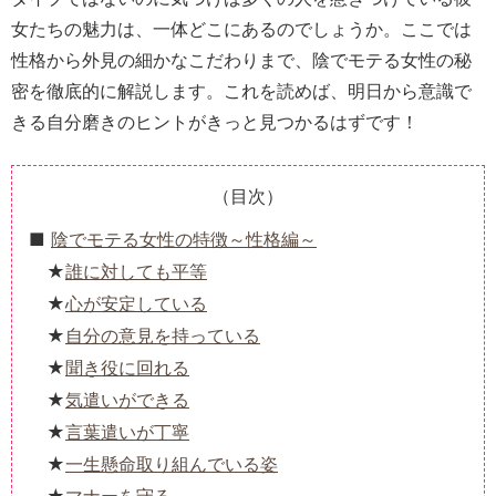
女たちの魅力は、一体どこにあるのでしょうか。ここでは
性格から外見の細かなこだわりまで、陰でモテる女性の秘
密を徹底的に解説します。これを読めば、明日から意識で
きる自分磨きのヒントがきっと見つかるはずです！
（目次）
陰でモテる女性の特徴～性格編～
誰に対しても平等
心が安定している
自分の意見を持っている
聞き役に回れる
気遣いができる
言葉遣いが丁寧
一生懸命取り組んでいる姿