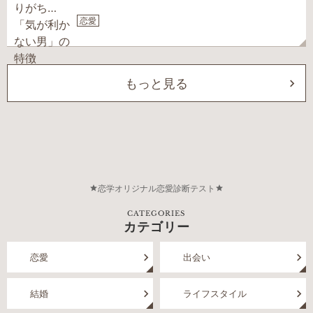
恋愛
もっと見る
恋学オリジナル恋愛診断テスト
CATEGORIES
カテゴリー
恋愛
出会い
結婚
ライフスタイル