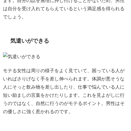
ます。自分の話を無理に押し付けることがないため、男性
は自分を受け入れてもらえているという満足感を得られる
でしょう。
気遣いができる
モテる女性は周りの様子をよく見ていて、困っている人が
いればさりげなく手を差し伸べられます。体調が悪そうな
人にそっと飲み物を差し出したり、仕事で悩んでいる人に
短い励ましの言葉をかけたりします。これを見よがしに行
うのではなく、自然に行うのがモテるポイント。男性はそ
の優しさに強く惹かれるのです。