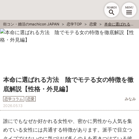
SEARCH
MENU
街コン・婚活のmachicon JAPAN
恋学TOP
恋愛
本命に選ばれる方法 陰でモテる女の特徴を徹底解説【性格・外見編】
本命に選ばれる方法 陰でモテる女の特徴を徹
底解説【性格・外見編】
恋学コラム
恋愛
みなみ
2026.05.13
誰にでもなぜか好かれる女性や、密かに男性から人気を集
めている女性には共通する特徴があります。派手で目立つ
タイプではないのに気づけば多くの人を惹きつけている彼