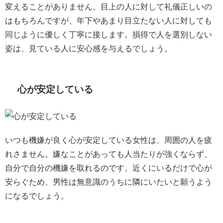
変えることがありません。目上の人に対して礼儀正しいの
はもちろんですが、年下やあまり目立たない人に対しても
同じように優しく丁寧に接します。損得で人を選別しない
姿は、見ている人に安心感を与えるでしょう。
心が安定している
いつも機嫌が良く心が安定している女性は、周囲の人を疲
れさません。嫌なことがあっても人当たりが強くならず、
自分で自分の機嫌を取れるのです。近くにいるだけで心が
安らぐため、男性は無意識のうちに隣にいたいと願うよう
になるでしょう。