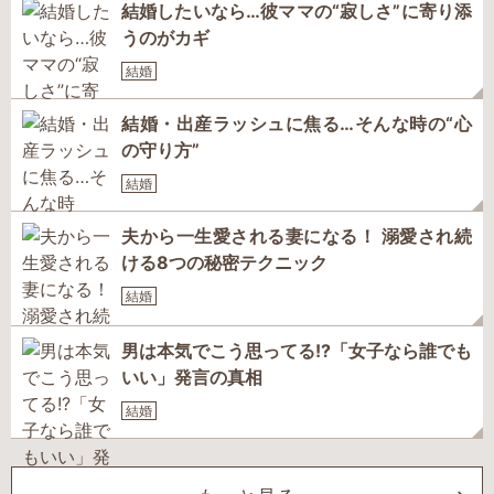
結婚したいなら…彼ママの“寂しさ”に寄り添
うのがカギ
結婚
結婚・出産ラッシュに焦る…そんな時の“心
の守り方”
結婚
夫から一生愛される妻になる！ 溺愛され続
ける8つの秘密テクニック
結婚
男は本気でこう思ってる!?「女子なら誰でも
いい」発言の真相
結婚