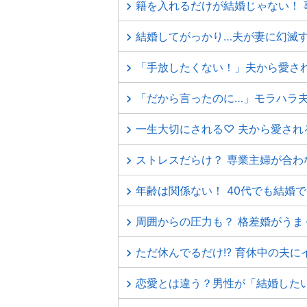
籍を入れるだけが結婚じゃない！ 
結婚してがっかり…夫が妻に幻滅す
「手放したくない！」夫から愛さ
「だから言ったのに…」モラハラ
一生大切にされる♡ 夫から愛され
ストレスだらけ？ 専業主婦が合わ
年齢は関係ない！ 40代でも結婚
周囲からの圧力も？ 格差婚がうま
ただ休んでるだけ!? 育休中の夫に
恋愛とは違う？男性が「結婚した