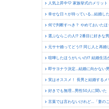
人気上昇中♡ 家族挙式のメリット
幸せな日々が待っている…結婚し
何で判断すべき？ やめておいたほ
選ぶならこの人!? 2番目に好きな
元サヤ婚ってどう!? 同じ人と再
喧嘩したほうがいいの⁉ 結婚生活
即サヨナラ決定…結婚に向かない男
実はオススメ！ 長男と結婚するメ
好きでも無理…男性50人に聞いた
言葉では言わないけれど…「妻の