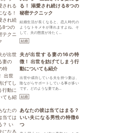
る！ 溺愛され続ける8つの
秘密テクニック
結婚生活が長くなると、恋人時代の
ようなトキメキが薄れますよね。そ
して、夫の態度が冷たく...
結婚
夫が出世する妻の16の特
徴！ 出世を妨げてしまう行
動についても紹介
出世や成功している夫を持つ妻は、
陰ながらサポートしている事が多い
です。どのような妻であ...
結婚
あなたの彼は当てはまる？
いい夫になる男性の特徴6
つ