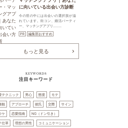
マッチングアプリ｜あなた
に向いている出会い方診断
今の世の中には出会いの選択肢が溢
れています。街コン、婚活パーティ
ー、マッチングアプリ……...
PR
編集部おすすめ
もっと見る
KEYWORDS
注目キーワード
愛テクニック
男心
態度
モテ
値観
アプローチ
彼氏
交際
サイン
ウケ
恋愛指南
NG（ドン引き）
テ仕草
理想の男性
コミュニケーション