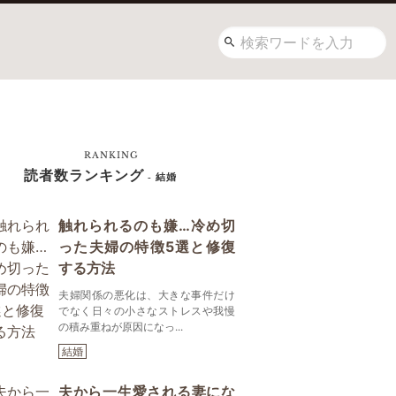
RANKING
読者数ランキング
- 結婚
触れられるのも嫌…冷め切
った夫婦の特徴5選と修復
する方法
夫婦関係の悪化は、大きな事件だけ
でなく日々の小さなストレスや我慢
の積み重ねが原因になっ...
結婚
夫から一生愛される妻にな