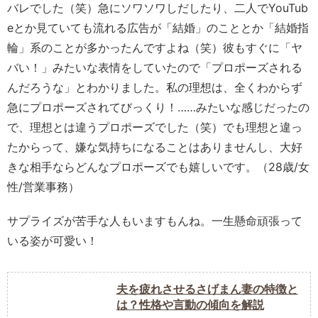
バレでした（笑）急にソワソワしだしたり、二人でYouTub
eとか見ていても流れる広告が「結婚」のこととか「結婚指
輪」系のことが多かったんですよね（笑）彼もすぐに「ヤ
バい！」みたいな表情をしていたので「プロポーズされる
んだろうな」とわかりました。私の理想は、全くわからず
急にプロポーズされてびっくり！……みたいな感じだったの
で、理想とは違うプロポーズでした（笑）でも理想と違っ
たからって、嫌な気持ちになることはありませんし、大好
きな相手ならどんなプロポーズでも嬉しいです。（28歳/女
性/営業事務）
サプライズが苦手な人もいますもんね。一生懸命頑張って
いる姿が可愛い！
夫を疲れさせるさげまん妻の特徴と
は？性格や言動の傾向を解説