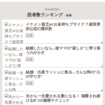
RANKING
読者数ランキング
- 結婚
イケメン貧乏orお金持ちブサイク？超現実
的な恋の選択肢
結婚
結婚したいなら…彼ママの“寂しさ”に寄り添
うのがカギ
結婚
結婚・出産ラッシュに焦る…そんな時の“心
の守り方”
結婚
夫から一生愛される妻になる！ 溺愛され続
ける8つの秘密テクニック