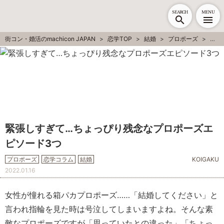
SEARCH
MENU
街コン・婚活のmachicon JAPAN
恋学TOP
結婚
プロポーズ
緊張
緊張しすぎて…ちょっぴり残念なプロポーズエ
ピソード3つ
プロポーズ
恋学コラム
結婚
KOIGAKU
2022.01.16
女性が憧れる箱パカプロポーズ……「結婚してください」と
言われ指輪を見た時は号泣してしまいますよね。そんな素
敵なプロポーズですが「思っていたとの違った」「ちょっ