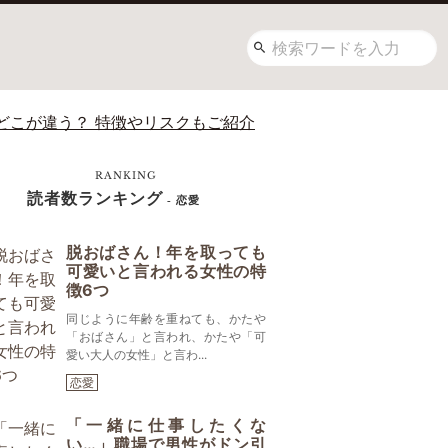
どこが違う？ 特徴やリスクもご紹介
RANKING
読者数ランキング
- 恋愛
脱おばさん！年を取っても
可愛いと言われる女性の特
徴6つ
同じように年齢を重ねても、かたや
「おばさん」と言われ、かたや「可
愛い大人の女性」と言わ...
恋愛
「一緒に仕事したくな
い…」職場で男性がドン引