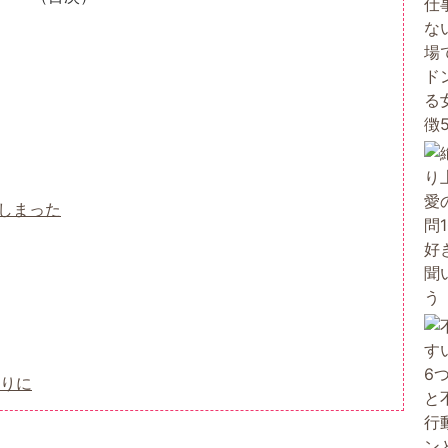
しまった
りに