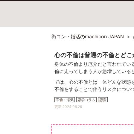
街コン・婚活のmachicon JAPAN
心の不倫は普通の不倫とどこ
身体の不倫より厄介だと言われてい
倫に走ってしまう人が急増している
では、心の不倫とは一体どんな状態
不倫をすることで伴うリスクについ
不倫・浮気
恋学コラム
恋愛
更新:
2024.06.26