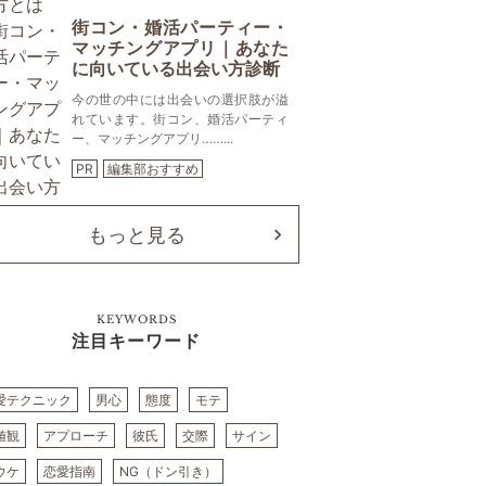
街コン・婚活パーティー・
マッチングアプリ｜あなた
に向いている出会い方診断
今の世の中には出会いの選択肢が溢
れています。街コン、婚活パーティ
ー、マッチングアプリ……...
PR
編集部おすすめ
もっと見る
KEYWORDS
注目キーワード
愛テクニック
男心
態度
モテ
値観
アプローチ
彼氏
交際
サイン
ウケ
恋愛指南
NG（ドン引き）