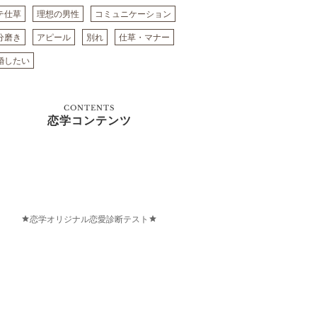
テ仕草
理想の男性
コミュニケーション
分磨き
アピール
別れ
仕草・マナー
婚したい
CONTENTS
恋学コンテンツ
恋学オリジナル恋愛診断テスト