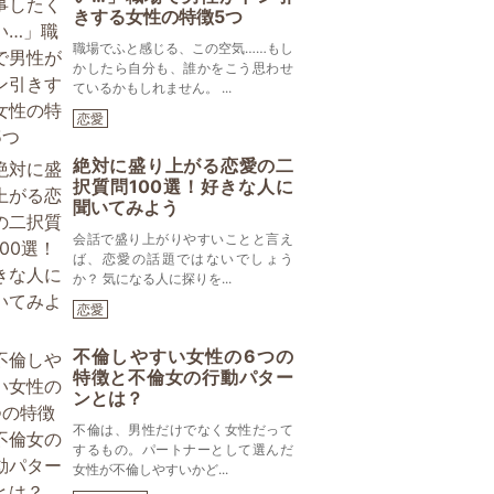
きする女性の特徴5つ
職場でふと感じる、この空気……もし
かしたら自分も、誰かをこう思わせ
ているかもしれません。 ...
恋愛
絶対に盛り上がる恋愛の二
択質問100選！好きな人に
聞いてみよう
会話で盛り上がりやすいことと言え
ば、恋愛の話題ではないでしょう
か？ 気になる人に探りを...
恋愛
不倫しやすい女性の6つの
特徴と不倫女の行動パター
ンとは？
不倫は、男性だけでなく女性だって
するもの。パートナーとして選んだ
女性が不倫しやすいかど...