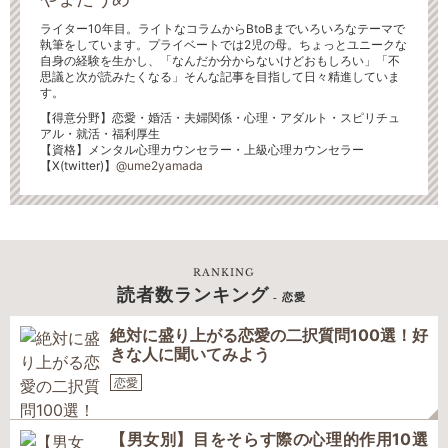
ライター10年目。ライトなコラムからBtoBまでいろいろなテーマで
執筆をしています。プライベートでは2児の母。ちょっとユニークな
自身の経験を生かし、「なんだか分からないけどおもしろい」「不
思議と次が読みたくなる」そんな記事を目指して日々精進していま
す。
【得意分野】恋愛・婚活・夫婦関係・心理・アダルト・スピリチュ
アル・就活・福利厚生
【資格】メンタル心理カウンセラー・上級心理カウンセラー
【X(twitter)】
@ume2yamada
RANKING
読者数ランキング
- 恋愛
絶対に盛り上がる恋愛の二択質問100選！好
きな人に聞いてみよう
恋愛
【男女別】目をそらす際の心理的作用10選