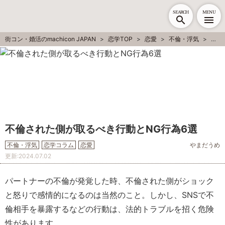
SEARCH
MENU
街コン・婚活のmachicon JAPAN
恋学TOP
恋愛
不倫・浮気
不倫
不倫された側が取るべき行動とNG行為6選
不倫・浮気
恋学コラム
恋愛
やまだうめ
更新:
2024.07.02
パートナーの不倫が発覚した時、不倫された側がショック
と怒りで感情的になるのは当然のこと。しかし、SNSで不
倫相手を暴露するなどの行動は、法的トラブルを招く危険
性があります。