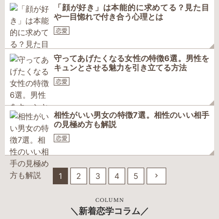
「顔が好き」は本能的に求めてる？見た目
や一目惚れで付き合う心理とは
恋愛
守ってあげたくなる女性の特徴6選。男性を
キュンとさせる魅力を引き立てる方法
恋愛
相性がいい男女の特徴7選。相性のいい相手
の見極め方も解説
恋愛
1
2
3
4
5
COLUMN
新着恋学コラム