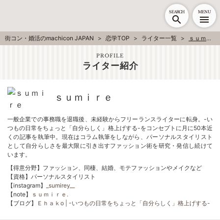
SEARCH
MENU
街コン・婚活のmachicon JAPAN
恋学TOP
ライター一覧
ｓｕｍｉｒｅ
PROFILE
ライター紹介
ｓｕｍｉｒｅ
一般企業での事務職を退職後、未経験からフリーランスライターに転身。-い
つもの日常をちょっと「自分らしく」格上げする-をコンセプトに月に50本近
くの記事を執筆中。現在はコラム執筆をしながら、パーソナルスタイリスト
として自分らしさを最大限に引き出すファッション術を研究・発信し続けて
います。
【得意分野】ファッション、同棲、結婚、モテファッションやメイクなど
【資格】パーソナルスタイリスト
【instagram】
_sumirey__
【note】
ｓｕｍｉｒｅ.
【ブログ】
Ｅｈａｋо | -いつもの日常をちょっと「自分らしく」格上げする-