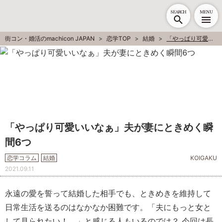
SEARCH
MENU
街コン・婚活のmachicon JAPAN
恋学TOP
結婚
「やっぱり可愛いいなぁ」夫が妻にときめく瞬間6つ
「やっぱり可愛いいなぁ」夫が妻にときめく瞬
間6つ
恋学コラム
結婚
KOIGAKU
2021.09.11
永遠の愛を誓って結婚した相手でも、ときめきを維持して
日常生活を送るのはなかなか困難です。「夫にもっと女と
して見られたい！ 」と感じる人もいるのでは？ 今回は長