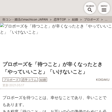
SEARCH
MENU
街コン・婚活のmachicon JAPAN
恋学TOP
結婚
プロポーズ
プロ
プロポーズを「待つこと」が辛くなったとき
「やっていいこと」「いけないこと」
プロポーズ
恋学コラム
結婚
KOIGAKU
更新:
2021.05.17
プロポーズを待つことは、幸せなことであり、辛いことで
もあります。
ある程度「待つこと」は、お互いの心の準備のためにも必