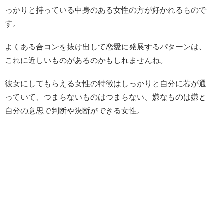
っかりと持っている中身のある女性の方が好かれるもので
す。
よくある合コンを抜け出して恋愛に発展するパターンは、
これに近しいものがあるのかもしれませんね。
彼女にしてもらえる女性の特徴はしっかりと自分に芯が通
っていて、つまらないものはつまらない、嫌なものは嫌と
自分の意思で判断や決断ができる女性。