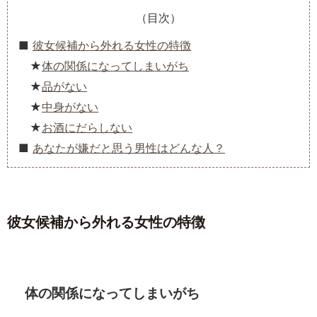
（目次）
彼女候補から外れる女性の特徴
体の関係になってしまいがち
品がない
中身がない
お酒にだらしない
あなたが嫌だと思う男性はどんな人？
彼女候補から外れる女性の特徴
体の関係になってしまいがち