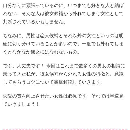
自分なりに頑張っているのに、いつまでも好きな人と結ば
れない、そんな人は彼女候補から外れてしまう女性として
判断されているかもしません。
ちなみに、男性は恋人候補とそれ以外の女性というのは明
確に切り分けていることが多いので、一度でも外れてしま
うとなかなか彼女にはなれないもの。
でも、大丈夫です！ 今回はこれまで数多くの男女の相談に
乗ってきた私が、彼女候補から外れる女性の特徴と、意識
してもらうコツについて徹底解説していきます。
恋愛の質を向上させたい女性は必見です。それでは早速見
ていきましょう！