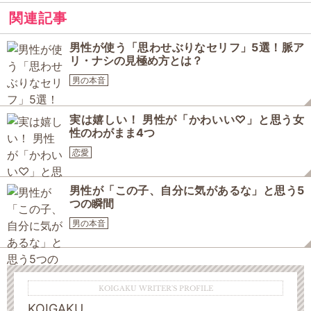
関連記事
男性が使う「思わせぶりなセリフ」5選！脈ア
リ・ナシの見極め方とは？
男の本音
実は嬉しい！ 男性が「かわいい♡」と思う女
性のわがまま4つ
恋愛
男性が「この子、自分に気があるな」と思う5
つの瞬間
男の本音
KOIGAKU WRITER'S PROFILE
KOIGAKU