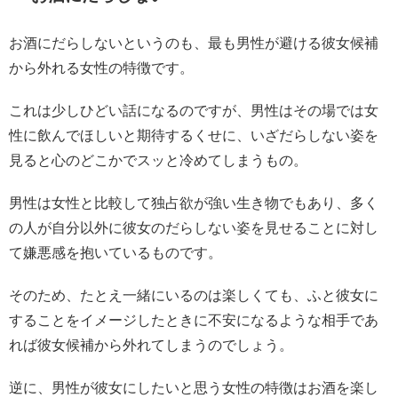
お酒にだらしないというのも、最も男性が避ける彼女候補
から外れる女性の特徴です。
これは少しひどい話になるのですが、男性はその場では女
性に飲んでほしいと期待するくせに、いざだらしない姿を
見ると心のどこかでスッと冷めてしまうもの。
男性は女性と比較して独占欲が強い生き物でもあり、多く
の人が自分以外に彼女のだらしない姿を見せることに対し
て嫌悪感を抱いているものです。
そのため、たとえ一緒にいるのは楽しくても、ふと彼女に
することをイメージしたときに不安になるような相手であ
れば彼女候補から外れてしまうのでしょう。
逆に、男性が彼女にしたいと思う女性の特徴はお酒を楽し