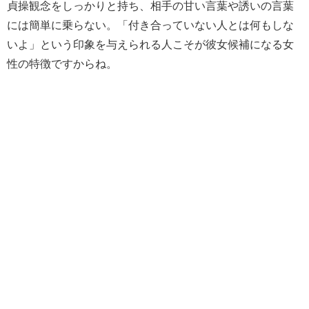
貞操観念をしっかりと持ち、相手の甘い言葉や誘いの言葉
には簡単に乗らない。「付き合っていない人とは何もしな
いよ」という印象を与えられる人こそが彼女候補になる女
性の特徴ですからね。