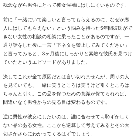
残念ながら男性にとって彼女候補にはしにくいものです。
前に「一緒にいて楽しいと言ってもらえるのに、なぜか恋
人にはしてもらえない」という悩みを持った5年間彼氏がで
きない女性の相談の相談に乗ったことがあるのですが、一
通り話をした後に一言「下ネタを禁止してみてください」
と言ってみると、3ヶ月後にしっかりと素敵な彼氏を見つけ
ていたというエピソードがありました。
決してこれが全て原因だとは言い切れませんが、周りの人
を見ていても、一緒に笑うところは笑うけど引くところは
ちゃんと引く。この品を保つための意識が保てられれば、
間違いなく男性からの見る目は変わるものです。
逆に男性が彼女にしたいのは、誰に合わせても恥ずかしく
ない品のある女性。ここから逆算して考えてみるとその大
切さがさらにわかってくるはずでしょう。