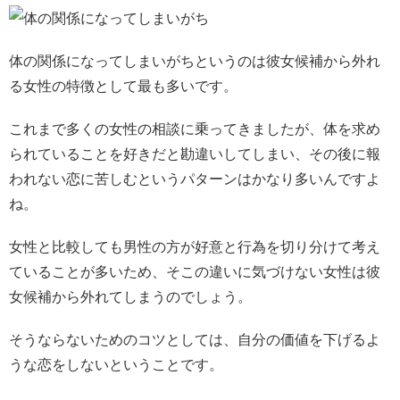
体の関係になってしまいがちというのは彼女候補から外れ
る女性の特徴として最も多いです。
これまで多くの女性の相談に乗ってきましたが、体を求め
られていることを好きだと勘違いしてしまい、その後に報
われない恋に苦しむというパターンはかなり多いんですよ
ね。
女性と比較しても男性の方が好意と行為を切り分けて考え
ていることが多いため、そこの違いに気づけない女性は彼
女候補から外れてしまうのでしょう。
そうならないためのコツとしては、自分の価値を下げるよ
うな恋をしないということです。