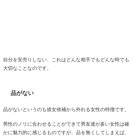
自分を安売りしない、これはどんな相手でもどんな時でも
大切なことなのです。
品がない
品がないというのも彼女候補から外れる女性の特徴です。
男性のノリに合わせることができて男友達が多い女性は確
かに魅力的に感じるものですが、品を無くしてしまえば、