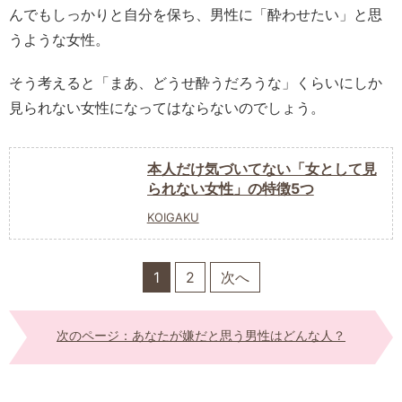
んでもしっかりと自分を保ち、男性に「酔わせたい」と思
うような女性。
そう考えると「まあ、どうせ酔うだろうな」くらいにしか
見られない女性になってはならないのでしょう。
本人だけ気づいてない「女として見
られない女性」の特徴5つ
KOIGAKU
1
2
次へ
次のページ：あなたが嫌だと思う男性はどんな人？