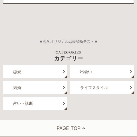
恋学オリジナル恋愛診断テスト
CATEGORIES
カテゴリー
恋愛
出会い
結婚
ライフスタイル
占い・診断
PAGE TOP