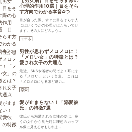
【男女別】目をそらす際の
心理的作用10選｜目をそら
す方向でわかる本音4つ
目が合った際、すぐに目をそらす人
にはいくつかの心理がはたらいてい
ます。その人にどのよう...
モテる
男性が思わずメロメロに！
「メロい女」の特徴とは？
愛され女子の共通点
最近、SNSや若者の間でよく耳にす
る「メロい」という言葉。 これは
「メロメロになるほど魅力...
恋愛
愛が止まらない！「溺愛彼
氏」の特徴7選
彼氏から溺愛される女性の姿は、多
くの女性から見た時に理想のカップ
ル像に見えるかもしれま...