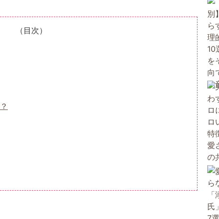
（目次）
？