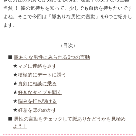
当然 ！ 彼の気持ちを知って、少しでも自信を持ちたいです
よね。そこで今回は「脈ありな男性の言動」を6つご紹介し
ます。
（目次）
脈ありな男性にみられる6つの言動
マメに連絡を返す
積極的にデートに誘う
真剣に相談に乗る
好きなタイプを聞く
悩みを打ち明ける
好意をほのめかす
男性の言動をチェックして脈ありかどうかを見極め
よう！