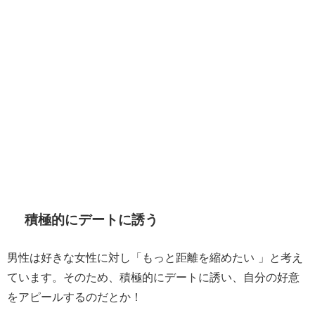
積極的にデートに誘う
男性は好きな女性に対し「もっと距離を縮めたい 」と考え
ています。そのため、積極的にデートに誘い、自分の好意
をアピールするのだとか！