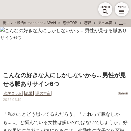
SEARCH
MENU
街コン・婚活のmachicon JAPAN
恋学TOP
恋愛
男の本音
こんなの好きな人にしかしないから… 男性が見せる脈ありサイン6つ
こんなの好きな人にしかしないから… 男性が見
せる脈ありサイン6つ
恋学コラム
恋愛
男の本音
danon
2022.03.19
「私のことどう思ってるんだろう」「これって脈なしか
も……」と悩んでいる女性は多いのではないでしょうか。好
きな男性の気持ちが気になるのは、恋愛中の女子なら至極