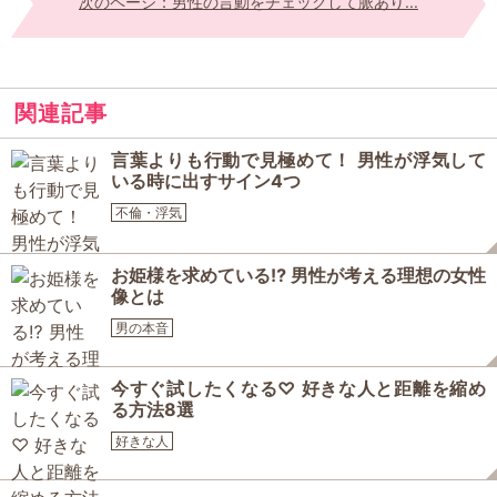
次のページ：男性の言動をチェックして脈あり...
関連記事
言葉よりも行動で見極めて！ 男性が浮気して
いる時に出すサイン4つ
不倫・浮気
お姫様を求めている⁉ 男性が考える理想の女性
像とは
男の本音
今すぐ試したくなる♡ 好きな人と距離を縮め
る方法8選
好きな人