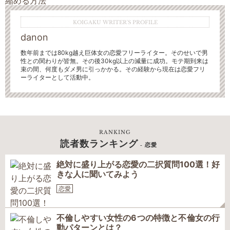
KOIGAKU WRITER'S PROFILE
danon
数年前までは80kg越え巨体女の恋愛フリーライター。そのせいで男
性との関わりが皆無。
その後30kg以上の減量に成功。モテ期到来は
束の間、何度もダメ男に引っかかる。その経験から現在は恋愛フリ
ーライターとして活動中。
RANKING
読者数ランキング
- 恋愛
絶対に盛り上がる恋愛の二択質問100選！好
きな人に聞いてみよう
恋愛
不倫しやすい女性の6つの特徴と不倫女の行
動パターンとは？