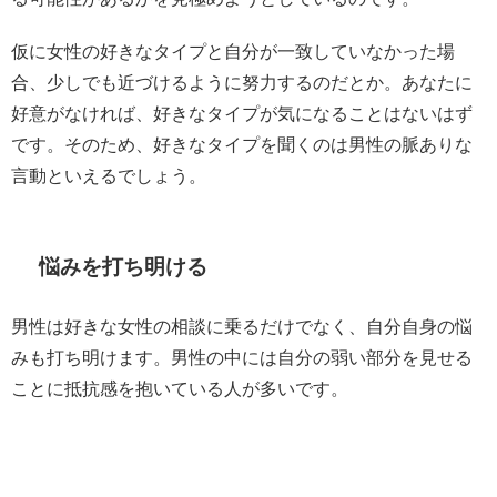
仮に女性の好きなタイプと自分が一致していなかった場
合、少しでも近づけるように努力するのだとか。あなたに
好意がなければ、好きなタイプが気になることはないはず
です。そのため、好きなタイプを聞くのは男性の脈ありな
言動といえるでしょう。
悩みを打ち明ける
男性は好きな女性の相談に乗るだけでなく、自分自身の悩
みも打ち明けます。男性の中には自分の弱い部分を見せる
ことに抵抗感を抱いている人が多いです。