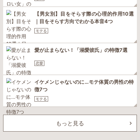
【男女別】目をそらす際の心理的作用10選
｜目をそらす方向でわかる本音4つ
モテる
愛が止まらない！「溺愛彼氏」の特徴7選
恋愛
イケメンじゃないのに…モテ体質の男性の特
徴7つ
モテる
もっと見る