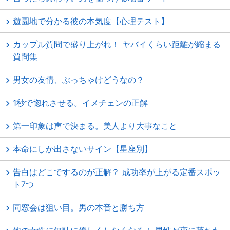
遊園地で分かる彼の本気度【心理テスト】
カップル質問で盛り上がれ！ ヤバイくらい距離が縮まる
質問集
男女の友情、ぶっちゃけどうなの？
1秒で惚れさせる。イメチェンの正解
第一印象は声で決まる。美人より大事なこと
本命にしか出さないサイン【星座別】
告白はどこでするのが正解？ 成功率が上がる定番スポッ
ト7つ
同窓会は狙い目。男の本音と勝ち方