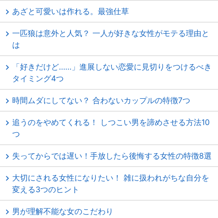
あざと可愛いは作れる。最強仕草
一匹狼は意外と人気？ 一人が好きな女性がモテる理由と
は
「好きだけど……」進展しない恋愛に見切りをつけるべき
タイミング4つ
時間ムダにしてない？ 合わないカップルの特徴7つ
追うのをやめてくれる！ しつこい男を諦めさせる方法10
つ
失ってからでは遅い！手放したら後悔する女性の特徴8選
大切にされる女性になりたい！ 雑に扱われがちな自分を
変える3つのヒント
男が理解不能な女のこだわり