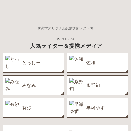
恋学オリジナル恋愛診断テスト
WRITERS
人気ライター＆提携メディア
とっしー
佐和
みなみ
糸野旬
有紗
早瀬ゆず