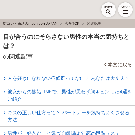
SEARCH
MENU
街コン・婚活のmachicon JAPAN
恋学TOP
関連記事
目が合うのにそらさない男性の本当の気持ちと
は？
の関連記事
本文に戻る
人を好きになれない症候群ってなに？ あなたは大丈夫？
彼女からの嫉妬LINEで、男性が思わず胸キュンした4選を
ご紹介
キスの正しい仕方って？ パートナーを気持ちよくさせる
方法
男性が「好きだ」と気づく瞬間は？ 恋の段階（ステー