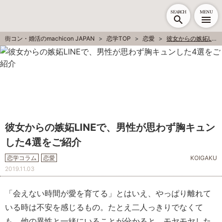
SEARCH
MENU
街コン・婚活のmachicon JAPAN
恋学TOP
恋愛
彼女からの嫉妬LINEで、男性が思わず胸キュンした4選をご紹介
彼女からの嫉妬LINEで、男性が思わず胸キュン
した4選をご紹介
恋学コラム
恋愛
KOIGAKU
2019.11.03
「会えない時間が愛を育てる」とはいえ、やっぱり離れて
いる時は不安を感じるもの。たとえ二人っきりでなくて
も、他の異性と一緒にいることが分かると、モヤモヤした