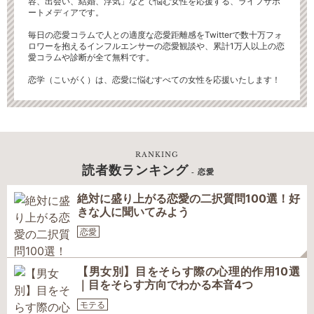
容、出会い、結婚、浮気」などで悩む女性を応援する、ライフサポ
ートメディアです。
毎日の恋愛コラムで人との適度な恋愛距離感をTwitterで数十万フォ
ロワーを抱えるインフルエンサーの恋愛観談や、累計1万人以上の恋
愛コラムや診断が全て無料です。
恋学（こいがく）は、恋愛に悩むすべての女性を応援いたします！
RANKING
読者数ランキング
- 恋愛
絶対に盛り上がる恋愛の二択質問100選！好
きな人に聞いてみよう
恋愛
【男女別】目をそらす際の心理的作用10選
｜目をそらす方向でわかる本音4つ
モテる