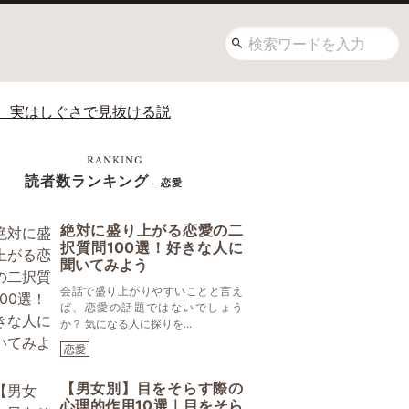
、実はしぐさで見抜ける説
RANKING
読者数ランキング
- 恋愛
絶対に盛り上がる恋愛の二
択質問100選！好きな人に
聞いてみよう
会話で盛り上がりやすいことと言え
ば、恋愛の話題ではないでしょう
か？ 気になる人に探りを...
恋愛
【男女別】目をそらす際の
心理的作用10選｜目をそら