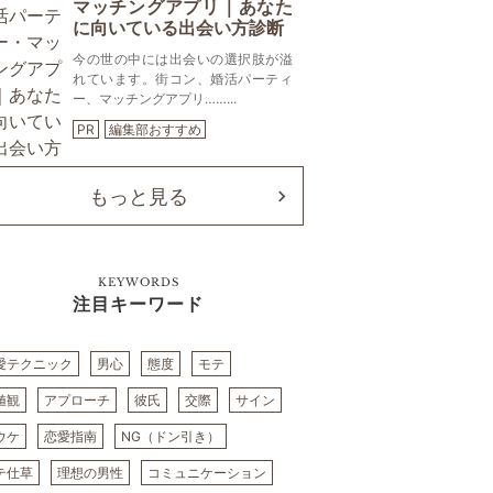
マッチングアプリ｜あなた
に向いている出会い方診断
今の世の中には出会いの選択肢が溢
れています。街コン、婚活パーティ
ー、マッチングアプリ……...
PR
編集部おすすめ
もっと見る
KEYWORDS
注目キーワード
愛テクニック
男心
態度
モテ
値観
アプローチ
彼氏
交際
サイン
ウケ
恋愛指南
NG（ドン引き）
テ仕草
理想の男性
コミュニケーション