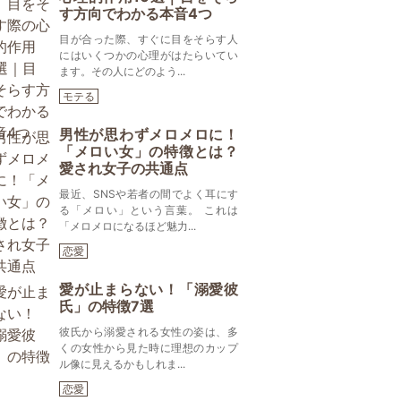
す方向でわかる本音4つ
目が合った際、すぐに目をそらす人
にはいくつかの心理がはたらいてい
ます。その人にどのよう...
モテる
男性が思わずメロメロに！
「メロい女」の特徴とは？
愛され女子の共通点
最近、SNSや若者の間でよく耳にす
る「メロい」という言葉。 これは
「メロメロになるほど魅力...
恋愛
愛が止まらない！「溺愛彼
氏」の特徴7選
彼氏から溺愛される女性の姿は、多
くの女性から見た時に理想のカップ
ル像に見えるかもしれま...
恋愛