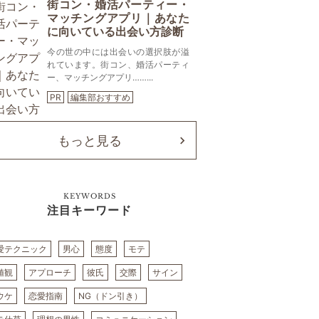
街コン・婚活パーティー・
マッチングアプリ｜あなた
に向いている出会い方診断
今の世の中には出会いの選択肢が溢
れています。街コン、婚活パーティ
ー、マッチングアプリ……...
PR
編集部おすすめ
もっと見る
KEYWORDS
注目キーワード
愛テクニック
男心
態度
モテ
値観
アプローチ
彼氏
交際
サイン
ウケ
恋愛指南
NG（ドン引き）