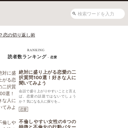
？恋の切り返し術
RANKING
読者数ランキング
- 恋愛
絶対に盛り上がる恋愛の二
択質問100選！好きな人に
聞いてみよう
会話で盛り上がりやすいことと言え
ば、恋愛の話題ではないでしょう
か？ 気になる人に探りを...
恋愛
不倫しやすい女性の6つの
特徴と不倫女の行動パター