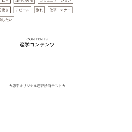
テ仕草
理想の男性
コミュニケーション
分磨き
アピール
別れ
仕草・マナー
婚したい
CONTENTS
恋学コンテンツ
恋学オリジナル恋愛診断テスト