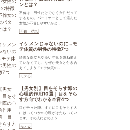
ンとは？
不倫は、男性だけでなく女性だって
するもの。パートナーとして選んだ
女性が不倫しやすいかど...
不倫・浮気
イケメンじゃないのに…モ
テ体質の男性の特徴7つ
綺麗な顔立ちや高い年収を兼ね備え
ていなくても、なぜか美女と付き合
えてしまう「モテ体質の...
モテる
【男女別】目をそらす際の
心理的作用10選｜目をそら
す方向でわかる本音4つ
目が合った際、すぐに目をそらす人
にはいくつかの心理がはたらいてい
ます。その人にどのよう...
モテる