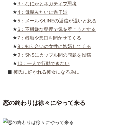
3：なにかとネガティブ思考
4：母親みたいに過干渉
5：メールやLINEの返信が遅いと怒る
6：不機嫌な態度で気を惹こうとする
7：愚痴や悪口を聞かせてくる
8：知り合いの女性に嫉妬してくる
9：SNSにカップル間の問題を投稿
10：一人で行動できない
彼氏に好かれる彼女になる為に
恋の終わりは徐々にやって来る