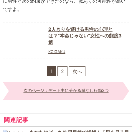
に男性と次の約束ができたのなら、脈ありの可能性が高い
ですよ。
2人きりを避ける男性の心理と
は？“本命じゃない”女性への態度3
選
KOIGAKU
1
2
次へ
次のページ：デート中に分かる脈なし行動3つ
関連記事