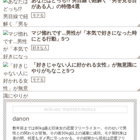
あなたはどっち!? 男目線で紐解く「男を見る目
がある人」の特徴4選
モテる
マジ惚れです…男性が「本気で好きになった時
にとる行動」5つ
好きな人
「好きじゃない人に好かれる女性」が無意識に
やりがちなこと5つ
モテる
KOIGAKU WRITER'S PROFILE
danon
数年前までは80kg越え巨体女の恋愛フリーライター。そのせいで男
性との関わりが皆無。
その後30kg以上の減量に成功。モテ期到来は
束の間、何度もダメ男に引っかかる。その経験から現在は恋愛フリ