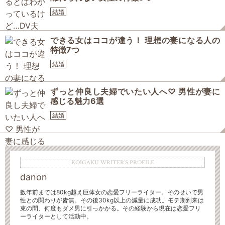
結婚
できる女はココが違う！ 理想の妻になる人の
特徴7つ
結婚
ずっと仲良し夫婦でいたい人へ♡ 男性が妻に
感じる魅力6選
結婚
KOIGAKU WRITER'S PROFILE
danon
数年前までは80kg越え巨体女の恋愛フリーライター。そのせいで男
性との関わりが皆無。
その後30kg以上の減量に成功。モテ期到来は
束の間、何度もダメ男に引っかかる。その経験から現在は恋愛フリ
ーライターとして活動中。