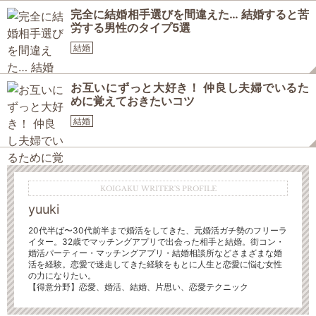
完全に結婚相手選びを間違えた… 結婚すると苦
労する男性のタイプ5選
結婚
お互いにずっと大好き！ 仲良し夫婦でいるた
めに覚えておきたいコツ
結婚
KOIGAKU WRITER'S PROFILE
yuuki
20代半ば〜30代前半まで婚活をしてきた、元婚活ガチ勢
のフリーラ
イター。32歳でマッチングアプリで出会った相手と結婚。街コン・
婚活パーティー・マッチングアプリ・結婚相談所などさまざまな婚
活を経験。恋愛で迷走してきた経験をもとに人生と恋愛に悩む女性
の力になりたい。
【得意分野】
恋愛、婚活、結婚、片思い、恋愛テクニック