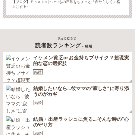
【ブログ】
Ｅｈａｋо | -いつもの日常をちょっと「自分らしく」格
上げする-
RANKING
読者数ランキング
- 結婚
イケメン貧乏orお金持ちブサイク？超現実
的な恋の選択肢
結婚
結婚したいなら…彼ママの“寂しさ”に寄り添
うのがカギ
結婚
結婚・出産ラッシュに焦る…そんな時の“心
の守り方”
結婚