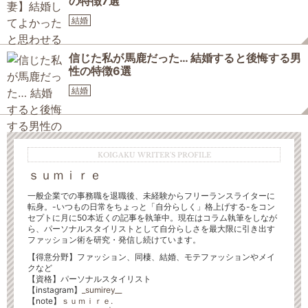
の特徴7選
結婚
信じた私が馬鹿だった… 結婚すると後悔する男
性の特徴6選
結婚
KOIGAKU WRITER'S PROFILE
ｓｕｍｉｒｅ
一般企業での事務職を退職後、未経験からフリーランスライターに
転身。-いつもの日常をちょっと「自分らしく」格上げする-をコン
セプトに月に50本近くの記事を執筆中。現在はコラム執筆をしなが
ら、パーソナルスタイリストとして自分らしさを最大限に引き出す
ファッション術を研究・発信し続けています。
【得意分野】ファッション、同棲、結婚、モテファッションやメイ
クなど
【資格】パーソナルスタイリスト
【instagram】
_sumirey__
【note】
ｓｕｍｉｒｅ.