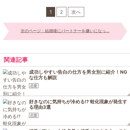
1
2
次へ
次のページ：結婚後にパートナーを嫌いになっ...
関連記事
成功しやすい告白の仕方を男女別に紹介！NG
な仕方も解説
恋愛
好きなのに気持ちが冷める⁉ 蛙化現象が発生す
る理由3選
恋愛