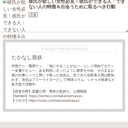
彼氏が欲しい女性必見！彼氏ができる人・でき
ない人の特徴＆出会うために取るべき行動
恋愛
KOIGAKU WRITER'S PROFILE
たかなし亜妖
学歴ナシ、職歴ナシ、「他にやることがない」という理由でセクシ
ー女優デビュー。ある時思い立ったように業界をやめ、そのままお
昼の仕事にノリと勢いで移った自由人。見てきた珍獣系人間は数知
れず。現在はフリーライターとしてWEBコラム、シナリオ執筆など
多方面で活動中。
【得意分野】恋愛心理、男性の気持ち、人間関係
【
twitter】
https://twitter.com/takanashiaaya
【ブログ】
https://note.com/takanashiaaya