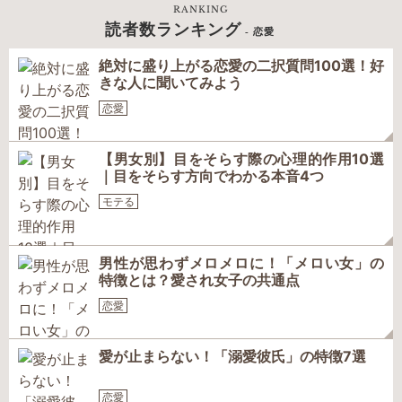
RANKING
読者数ランキング
- 恋愛
絶対に盛り上がる恋愛の二択質問100選！好
きな人に聞いてみよう
恋愛
【男女別】目をそらす際の心理的作用10選
｜目をそらす方向でわかる本音4つ
モテる
男性が思わずメロメロに！「メロい女」の
特徴とは？愛され女子の共通点
恋愛
愛が止まらない！「溺愛彼氏」の特徴7選
恋愛