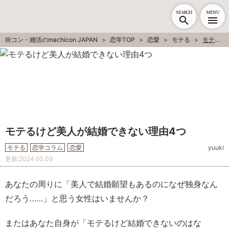
SEARCH
MENU
街コン・婚活のmachicon JAPAN
恋学TOP
恋愛
モテる
モテるけど美人が結婚できない理由4つ
モテるけど美人が結婚できない理由4つ
モテる
恋学コラム
恋愛
yuuki
更新:
2024.05.09
あなたの周りに「美人で結婚願望もあるのになぜ独身なん
だろう……」と思う女性はいませんか？
またはあなた自身が「モテるけど結婚できないのはな