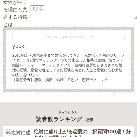
モテる
KOIGAKU WRITER'S PROFILE
yuuki
20代半ば〜30代前半まで婚活をしてきた、元婚活ガチ勢
のフリーラ
イター。32歳でマッチングアプリで出会った相手と結婚。街コン・
婚活パーティー・マッチングアプリ・結婚相談所などさまざまな婚
活を経験。恋愛で迷走してきた経験をもとに人生と恋愛に悩む女性
の力になりたい。
【得意分野】
恋愛、婚活、結婚、片思い、恋愛テクニック
RANKING
読者数ランキング
- 恋愛
絶対に盛り上がる恋愛の二択質問100選！好