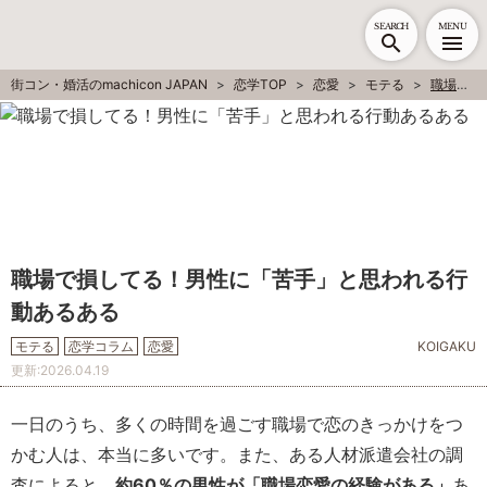
SEARCH
MENU
街コン・婚活のmachicon JAPAN
恋学TOP
恋愛
モテる
職場で損してる！男性に「苦手」と思われる行動あるある
職場で損してる！男性に「苦手」と思われる行
動あるある
モテる
恋学コラム
恋愛
KOIGAKU
更新:
2026.04.19
一日のうち、多くの時間を過ごす職場で恋のきっかけをつ
かむ人は、本当に多いです。また、ある人材派遣会社の調
査によると、
約60％の男性が「職場恋愛の経験がある」
あ