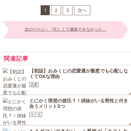
1
2
3
次へ
次のページ：「忙しくて連絡できなかった」
関連記事
【初詣】おみくじの恋愛運が最悪でも心配しな
くてOKな理由
恋愛
とにかく理想の彼氏？！姉妹がいる男性と付き
合うメリット5つ
モテる