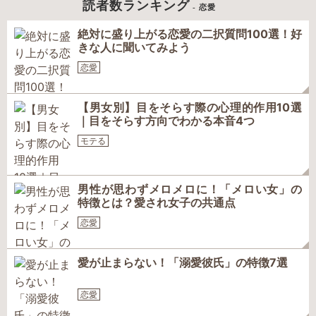
読者数ランキング
- 恋愛
絶対に盛り上がる恋愛の二択質問100選！好
きな人に聞いてみよう
恋愛
【男女別】目をそらす際の心理的作用10選
｜目をそらす方向でわかる本音4つ
モテる
男性が思わずメロメロに！「メロい女」の
特徴とは？愛され女子の共通点
恋愛
愛が止まらない！「溺愛彼氏」の特徴7選
恋愛