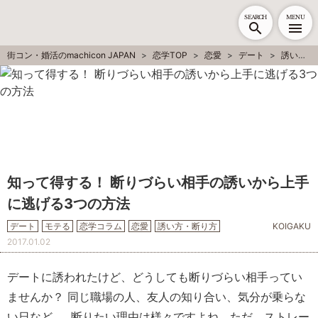
SEARCH
MENU
街コン・婚活のmachicon JAPAN
恋学TOP
恋愛
デート
誘い方・断り方
知って得する！ 断りづらい相手の誘いから上手
に逃げる3つの方法
デート
モテる
恋学コラム
恋愛
誘い方・断り方
KOIGAKU
2017.01.02
デートに誘われたけど、どうしても断りづらい相手ってい
ませんか？ 同じ職場の人、友人の知り合い、気分が乗らな
い日など……断りたい理由は様々ですよね。ただ、ストレー