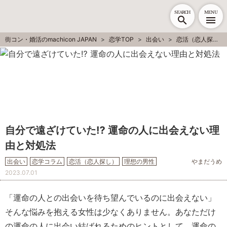
SEARCH
MENU
街コン・婚活のmachicon JAPAN
恋学TOP
出会い
恋活（恋人探し）
自分で遠ざけていた⁉ 運命の人に出会えない理
由と対処法
出会い
恋学コラム
恋活（恋人探し）
理想の男性
やまだうめ
2023.07.01
「運命の人との出会いを待ち望んでいるのに出会えない」
そんな悩みを抱える女性は少なくありません。あなただけ
の運命の人に出会い結ばれるためのヒントとして、運命の