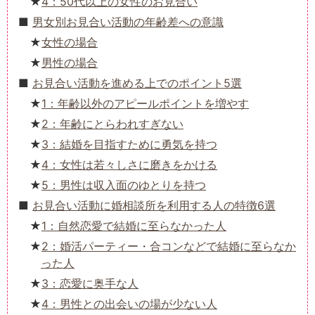
4：50代以上の女性のお見合い
男女別お見合い活動の年齢差への意識
女性の場合
男性の場合
お見合い活動を進める上でのポイント5選
1：年齢以外のアピールポイントを増やす
2：年齢にとらわれすぎない
3：結婚を目指すために勇気を持つ
4：女性は若々しさに磨きをかける
5：男性は収入面のゆとりを持つ
お見合い活動に婚相談所を利用する人の特徴6選
1：自然恋愛で結婚に至らなかった人
2：婚活パーティー・合コンなどで結婚に至らなか
った人
3：恋愛に奥手な人
4：男性との出会いの場が少ない人