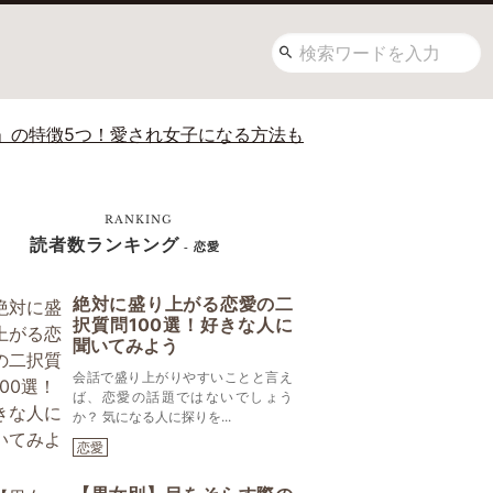
」の特徴5つ！愛され女子になる方法も
RANKING
読者数ランキング
- 恋愛
絶対に盛り上がる恋愛の二
択質問100選！好きな人に
聞いてみよう
会話で盛り上がりやすいことと言え
ば、恋愛の話題ではないでしょう
か？ 気になる人に探りを...
恋愛