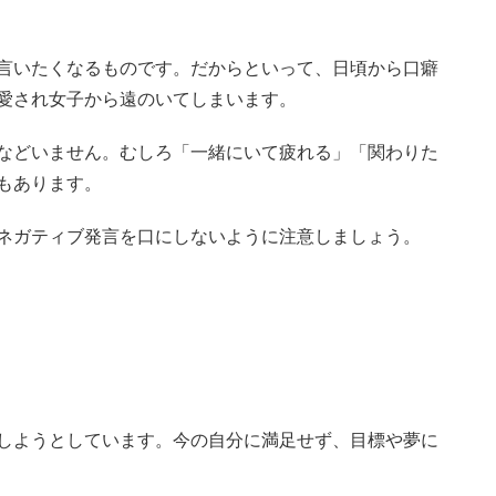
言いたくなるものです。だからといって、日頃から口癖
愛され女子から遠のいてしまいます。
などいません。むしろ「一緒にいて疲れる」「関わりた
もあります。
ネガティブ発言を口にしないように注意しましょう。
しようとしています。今の自分に満足せず、目標や夢に