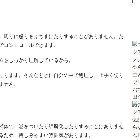
、周りに怒りをぶちまけたりすることがありません。た
でコントロールできます。
方をしっかり理解しているから。
こります。そんなときに自分の中で処理し、上手く切り
ません。
然体で、嘘をついたり誤魔化したりすることはありませ
るため、親しみやすい雰囲気があります。