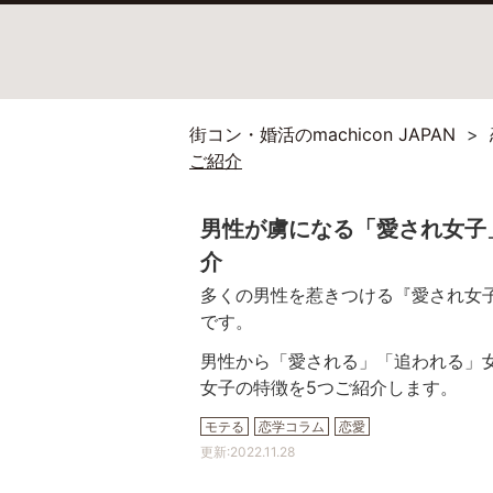
街コン・婚活のmachicon JAPAN
ご紹介
男性が虜になる「愛され女子
介
多くの男性を惹きつける『愛され女
です。
男性から「愛される」「追われる」
女子の特徴を5つご紹介します。
モテる
恋学コラム
恋愛
更新:
2022.11.28