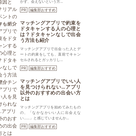
かず、会えないという方...
PR
編集部おすすめ
マッチングアプリで約束を
ドタキャンする人の心理と
は？ドタキャンなしで出会
う方法も紹介
マッチングアプリで出会った人とデ
ートの約束をしても、直前でキャン
セルされるとガッカリし...
PR
編集部おすすめ
マッチングアプリでいい人
を見つけられない…アプリ
以外のおすすめの出会い方
とは
マッチングアプリを始めてみたもの
の、「なかなかいい人に出会えな
い……」と感じていませんか...
PR
編集部おすすめ