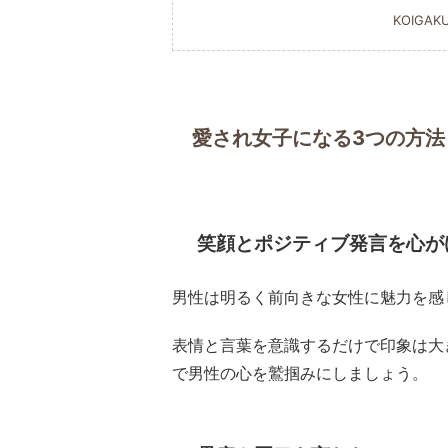
KOIGAK
愛され女子になる3つの方法
笑顔とポジティブ発言を心が
男性は明るく前向きな女性に魅力を感
表情と言葉を意識するだけで印象は大
で男性の心を鷲掴みにしましょう。