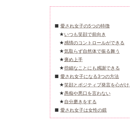
愛され女子の5つの特徴
いつも笑顔で前向き
感情のコントロールができる
気取らず自然体で振る舞う
褒め上手
些細なことにも感謝できる
愛され女子になる3つの方法
笑顔とポジティブ発言を心がけ
愚痴や悪口を言わない
自分磨きをする
愛され女子は女性の鏡