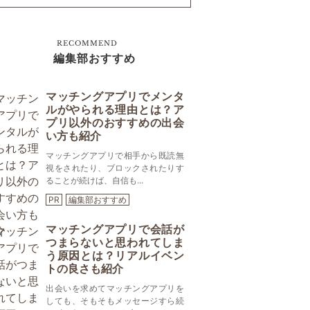
RECOMMEND
編集部おすすめ
マッチングアプリでメンタ
ルがやられる理由とは？ア
プリ以外のおすすめの出会
い方も紹介
マッチングアプリで相手から既読無
視をされたり、ブロックされたりす
ることが続けば、自信も...
PR
編集部おすすめ
マッチングアプリで会話が
つまらないと思われてしま
う原因とは？リアルイベン
トの良さも紹介
出会いを求めてマッチングアプリを
しても、そもそもメッセージすら続