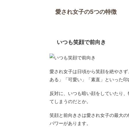
愛され女子の5つの特徴
いつも笑顔で前向き
愛され女子は日頃から笑顔を絶やさず
ある」「可愛い」「素直」といった印
反対に、いつも暗い顔をしていたり、
てしまうのだとか。
笑顔と前向きさは愛され女子の最大の
パワーがあります。