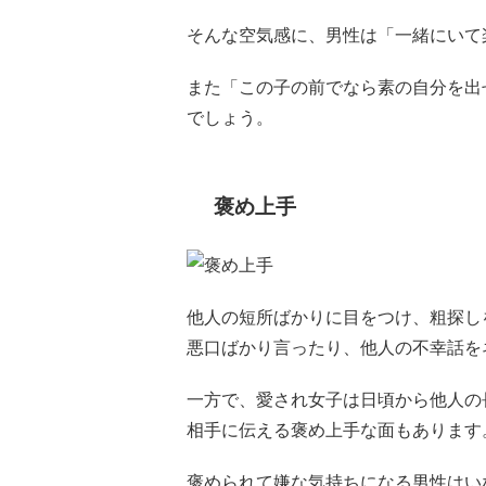
そんな空気感に、男性は「一緒にいて
また「この子の前でなら素の自分を出
でしょう。
褒め上手
他人の短所ばかりに目をつけ、粗探し
悪口ばかり言ったり、他人の不幸話を
一方で、愛され女子は日頃から他人の
相手に伝える褒め上手な面もあります
褒められて嫌な気持ちになる男性はい