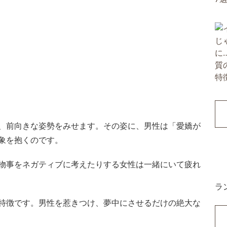
、前向きな姿勢をみせます。その姿に、男性は「愛嬌が
象を抱くのです。
物事をネガティブに考えたりする女性は一緒にいて疲れ
ラ
特徴です。男性を惹きつけ、夢中にさせるだけの絶大な