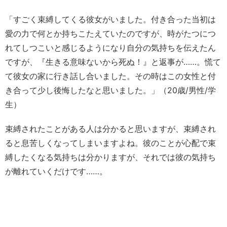
「すごく束縛してくる彼女がいました。付き合った当初は
愛の力で何とか持ちこたえていたのですが、時がたつにつ
れてしつこいと感じるようになり自分の気持ちを伝えたん
ですが、『生きる意味ないから死ぬ！』と返事が……。慌て
て彼女の家に行き話し合いました。その時はこの女性と付
き合って少し後悔したなと思いました。」（20歳/男性/学
生）
束縛されたことがある人は分かると思いますが、束縛され
ると息苦しくなってしまいますよね。彼のことが心配で束
縛したくなる気持ちは分かりますが、それでは彼の気持ち
が離れていくだけです……。