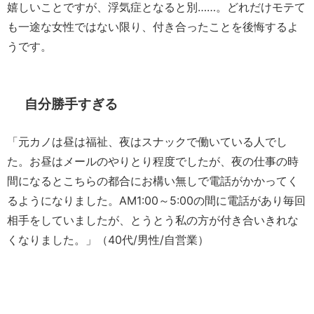
嬉しいことですが、浮気症となると別……。どれだけモテて
も一途な女性ではない限り、付き合ったことを後悔するよ
うです。
自分勝手すぎる
「元カノは昼は福祉、夜はスナックで働いている人でし
た。お昼はメールのやりとり程度でしたが、夜の仕事の時
間になるとこちらの都合にお構い無しで電話がかかってく
るようになりました。AM1:00～5:00の間に電話があり毎回
相手をしていましたが、とうとう私の方が付き合いきれな
くなりました。」（40代/男性/自営業）