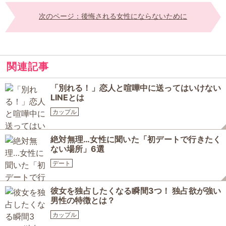
次のページ：後悔される女性にならないために
関連記事
「別れる！」恋人と喧嘩中に送ってはいけない
LINEとは
カップル
絶対無理…女性に聞いた「初デートで行きたく
ない場所」6選
デート
彼女を独占したくなる瞬間3つ！ 独占欲が強い
男性の特徴とは？
カップル