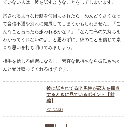
ていない人は、彼を試すようなことをしてしまいます。
試されるような行動を何回もされたら、めんどくさくなっ
て音信不通や別れに発展してしまうかもしれません。「こ
んなこと言ったら嫌われるかな？」「なんで私の気持ちを
わかってくれないのよ」と思わずに、彼のことを信じて素
直な思いを打ち明けてみましょう。
相手を信じる練習になるし、素直な気持ちなら彼氏もちゃ
んと受け取ってくれるはずです。
彼に試されてる!? 男性が恋人を採点
するときに見ているポイント【前
編】
KOIGAKU