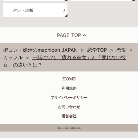
占い・診断
PAGE TOP
街コン・婚活のmachicon JAPAN
恋学TOP
恋愛
カップル
一緒にいて「疲れる彼女」と「疲れない彼
女」の違いとは？
HOME
利用規約
プライバシーポリシー
お問い合わせ
運営会社
©2013 Linkbal Inc.