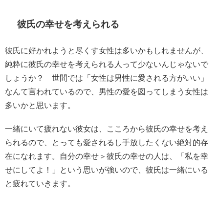
彼氏の幸せを考えられる
彼氏に好かれようと尽くす女性は多いかもしれませんが、
純粋に彼氏の幸せを考えられる人って少ないんじゃないで
しょうか？ 世間では「女性は男性に愛される方がいい」
なんて言われているので、男性の愛を図ってしまう女性は
多いかと思います。
一緒にいて疲れない彼女は、こころから彼氏の幸せを考え
られるので、とっても愛されるし手放したくない絶対的存
在になれます。自分の幸せ＞彼氏の幸せの人は、「私を幸
せにしてよ！」という思いが強いので、彼氏は一緒にいる
と疲れていきます。