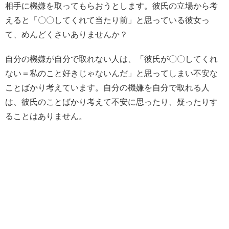
相手に機嫌を取ってもらおうとします。彼氏の立場から考
えると「〇〇してくれて当たり前」と思っている彼女っ
て、めんどくさいありませんか？
自分の機嫌が自分で取れない人は、「彼氏が〇〇してくれ
ない＝私のこと好きじゃないんだ」と思ってしまい不安な
ことばかり考えています。自分の機嫌を自分で取れる人
は、彼氏のことばかり考えて不安に思ったり、疑ったりす
ることはありません。