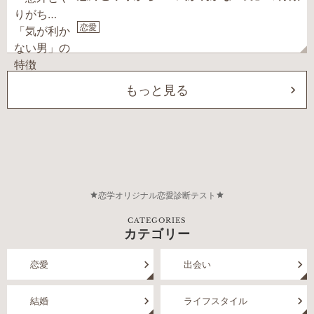
恋愛
もっと見る
恋学オリジナル恋愛診断テスト
CATEGORIES
カテゴリー
恋愛
出会い
結婚
ライフスタイル