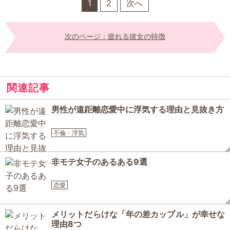
1
2
次へ
次のページ：疲れる彼女の特徴
関連記事
男性が遠距離恋愛中に浮気する理由と見抜き方
不倫・浮気
非モテ女子のあるある9選
恋愛
メリットだらけな「年の差カップル」が幸せな
理由8つ