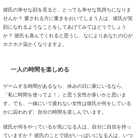
彼氏の幸せな顔を見ると、とっても幸せな気持ちになりま
せんか？ 愛される方に重きをおいてしまう人は、彼氏が笑
顔になれるようなことをしてあげてみてはどうでしょう
か？ 彼氏も喜んでくれると思うし、なによりあなたの心が
ホクホク温かくなりますよ。
一人の時間を楽しめる
ゲームする時間があるなら、休みの日に家にいるなら、
「私に時間を使ってよ！」と思う女性が多いかと思いま
す。でも、一緒にいて疲れない女性は彼氏が何をしている
かに囚われず、自分の時間を楽しんでいます。
彼氏が何をやっているか気になる人は、自分に自信を持っ
ていますか？ 彼氏のことで頭がいっぱいになる人は、いつ