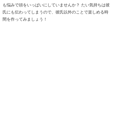
も悩みで頭をいっぱいにしていませんか？ たい気持ちは彼
氏にも伝わってしまうので、彼氏以外のことで楽しめる時
間を作ってみましょう！