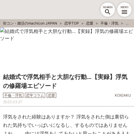
SEARCH
MENU
街コン・婚活のmachicon JAPAN
恋学TOP
恋愛
不倫・浮気
結婚
結婚式で浮気相手と大胆な行動…【実録】浮気
の修羅場エピソード
不倫・浮気
恋学コラム
恋愛
KOIGAKU
2022.03.27
浮気をされた経験はありますか？ 浮気をされた側は裏切ら
れた気持ちでいっぱいになるし、するものではありません
よね……。中には浮気をしてみたいと思ったことがある人も