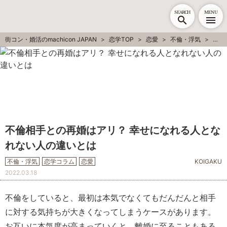
SEARCH
MENU
街コン・婚活のmachicon JAPAN
恋学TOP
恋愛
不倫・浮気
不倫
不倫相手との再婚はアリ？ 幸せになれる人とな
れない人の違いとは
不倫・浮気
恋学コラム
恋愛
KOIGAKU
2022.03.18
不倫をしていると、最初は本気でなくてもだんだんと相手
に対する気持ちが大きくなってしまうケースがあります。
お互いに本気度が高まっていくと、離婚に至ることもある