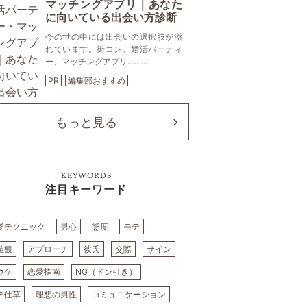
マッチングアプリ｜あなた
に向いている出会い方診断
今の世の中には出会いの選択肢が溢
れています。街コン、婚活パーティ
ー、マッチングアプリ……...
PR
編集部おすすめ
もっと見る
KEYWORDS
注目キーワード
愛テクニック
男心
態度
モテ
値観
アプローチ
彼氏
交際
サイン
ウケ
恋愛指南
NG（ドン引き）
テ仕草
理想の男性
コミュニケーション