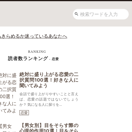
あきらめるか迷っているあなたへ
RANKING
読者数ランキング
- 恋愛
絶対に盛り上がる恋愛の二
択質問100選！好きな人に
聞いてみよう
会話で盛り上がりやすいことと言え
ば、恋愛の話題ではないでしょう
か？ 気になる人に探りを...
恋愛
【男女別】目をそらす際の
心理的作用10選｜目をそら