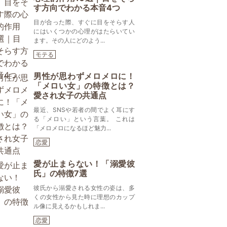
す方向でわかる本音4つ
目が合った際、すぐに目をそらす人
にはいくつかの心理がはたらいてい
ます。その人にどのよう...
モテる
男性が思わずメロメロに！
「メロい女」の特徴とは？
愛され女子の共通点
最近、SNSや若者の間でよく耳にす
る「メロい」という言葉。 これは
「メロメロになるほど魅力...
恋愛
愛が止まらない！「溺愛彼
氏」の特徴7選
彼氏から溺愛される女性の姿は、多
くの女性から見た時に理想のカップ
ル像に見えるかもしれま...
恋愛