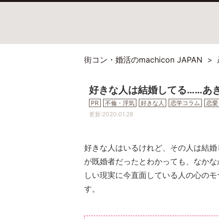
街コン・婚活のmachicon JAPAN
好きな人は結婚してる……あ
PR
不倫・浮気
好きな人
恋学コラム
恋愛
更新:
2020.01.28
好きな人はいるけれど、その人は結婚
が既婚者だったとわかっても、なかな
しい現実に今直面している人の心のモ
す。