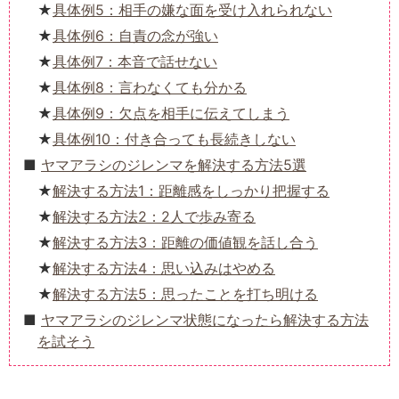
具体例5：相手の嫌な面を受け入れられない
具体例6：自責の念が強い
具体例7：本音で話せない
具体例8：言わなくても分かる
具体例9：欠点を相手に伝えてしまう
具体例10：付き合っても長続きしない
ヤマアラシのジレンマを解決する方法5選
解決する方法1：距離感をしっかり把握する
解決する方法2：2人で歩み寄る
解決する方法3：距離の価値観を話し合う
解決する方法4：思い込みはやめる
解決する方法5：思ったことを打ち明ける
ヤマアラシのジレンマ状態になったら解決する方法
を試そう