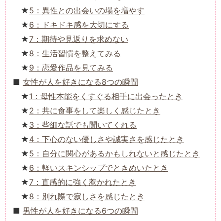
5：異性との出会いの場を増やす
6：ドキドキ感を大切にする
7：期待や見返りを求めない
8：生活習慣を整えてみる
9：恋愛作品を見てみる
女性が人を好きになる8つの瞬間
1：母性本能をくすぐる相手に出会ったとき
2：共に食事をして楽しく感じたとき
3：些細な話でも聞いてくれる
4：下心のない優しさや誠実さを感じたとき
5：自分に関心があるかもしれないと感じたとき
6：軽いスキンシップでときめいたとき
7：直感的に強く惹かれたとき
8：別れ際で寂しさを感じたとき
男性が人を好きになる6つの瞬間