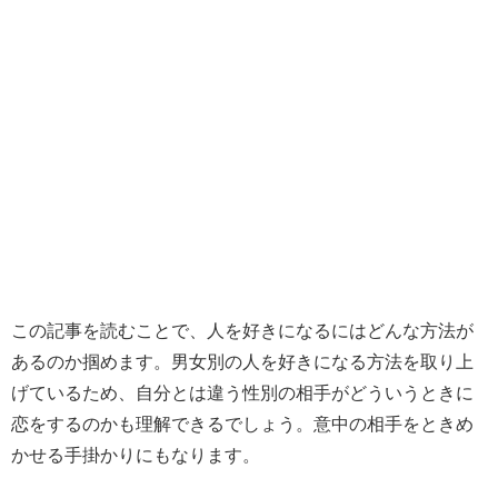
この記事を読むことで、人を好きになるにはどんな方法が
あるのか掴めます。男女別の人を好きになる方法を取り上
げているため、自分とは違う性別の相手がどういうときに
恋をするのかも理解できるでしょう。意中の相手をときめ
かせる手掛かりにもなります。