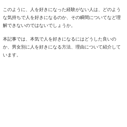
このように、人を好きになった経験がない人は、どのよう
な気持ちで人を好きになるのか、その瞬間についてなど理
解できないのではないでしょうか。
本記事では、本気で人を好きになるにはどうした良いの
か、男女別に人を好きになる方法、理由について紹介して
います。