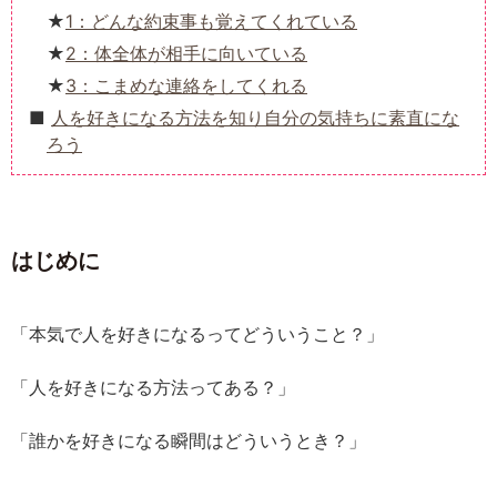
1：どんな約束事も覚えてくれている
2：体全体が相手に向いている
3：こまめな連絡をしてくれる
人を好きになる方法を知り自分の気持ちに素直にな
ろう
はじめに
「本気で人を好きになるってどういうこと？」
「人を好きになる方法ってある？」
「誰かを好きになる瞬間はどういうとき？」