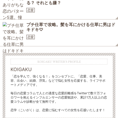
る？ それとも嫌？
恋愛
プチ仕草で攻略。髪を耳にかける仕草に男はド
キドキ♡
恋愛
KOIGAKU WRITER'S PROFILE
KOIGAKU
「恋を学んで、強くなる！」をコンセプトに、「恋愛、仕事、美
容、出会い、結婚、浮気」などで悩む女性を応援する、ライフサポ
ートメディアです。
毎日の恋愛コラムで人との適度な恋愛距離感をTwitterで数十万フォ
ロワーを抱えるインフルエンサーの恋愛観談や、累計1万人以上の恋
愛コラムや診断が全て無料です。
恋学（こいがく）は、恋愛に悩むすべての女性を応援いたします！