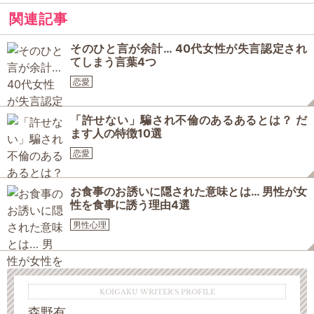
関連記事
そのひと言が余計… 40代女性が失言認定され
てしまう言葉4つ
恋愛
「許せない」騙され不倫のあるあるとは？ だ
ます人の特徴10選
恋愛
お食事のお誘いに隠された意味とは… 男性が女
性を食事に誘う理由4選
男性心理
KOIGAKU WRITER'S PROFILE
森野有