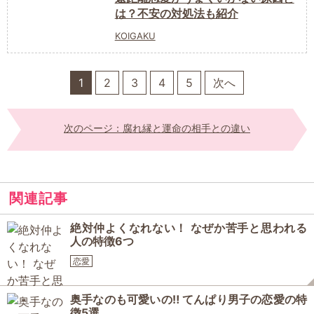
は？不安の対処法も紹介
KOIGAKU
1
2
3
4
5
次へ
次のページ：腐れ縁と運命の相手との違い
関連記事
絶対仲よくなれない！ なぜか苦手と思われる
人の特徴6つ
恋愛
奥手なのも可愛いの‼ てんぱり男子の恋愛の特
徴5選