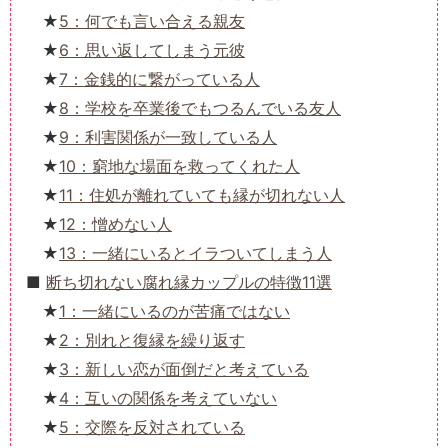
5：何でも言い合える親友
6：思い返してしまう元彼
7：金銭的に繋がっている人
8：学校を卒業後でもつるんでいる友人
9：利害関係が一致している人
10：窮地な場面を救ってくれた人
11：住処が離れていても縁が切れない人
12：憎めない人
13：一緒にいるとイラついてしまう人
断ち切れない腐れ縁カップルの特徴11選
1：一緒にいるのが苦痛ではない
2：別れと復縁を繰り返す
3：新しい恋が面倒だと考えている
4：互いの関係を考えていない
5：交際を反対されている