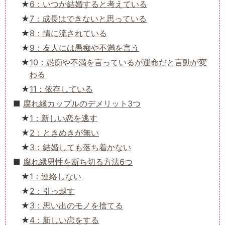
6：いつか結婚すると考えている
7：成長はできないと思っている
8：情に流されている
9：友人には愚痴や不満を言う
10：愚痴や不満を言っているが運命だと言動が変
わる
11：依存している
腐れ縁カップルのデメリット3つ
1：新しい恋を逃す
2：ときめきが無い
3：結婚しても落ち着かない
腐れ縁男性を断ち切る方法6つ
1：連絡しない
2：引っ越す
3：思い出のモノを捨てる
4：新しい恋をする