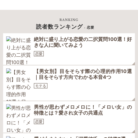
RANKING
読者数ランキング
- 恋愛
絶対に盛り上がる恋愛の二択質問100選！好
きな人に聞いてみよう
恋愛
【男女別】目をそらす際の心理的作用10選
｜目をそらす方向でわかる本音4つ
モテる
男性が思わずメロメロに！「メロい女」の
特徴とは？愛され女子の共通点
恋愛