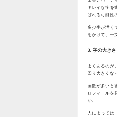
出会いパーテ
キレイな字を
ばれる可能性
多少字が汚く
をかけて、一
3. 字の大き
よくあるのが
回り大きくな
画数が多いと
ロフィールを
か。
人によっては