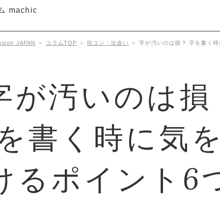
con JAPAN
＞
コラムTOP
＞
街コン・出会い
＞
字が汚いのは損？ 字を書く