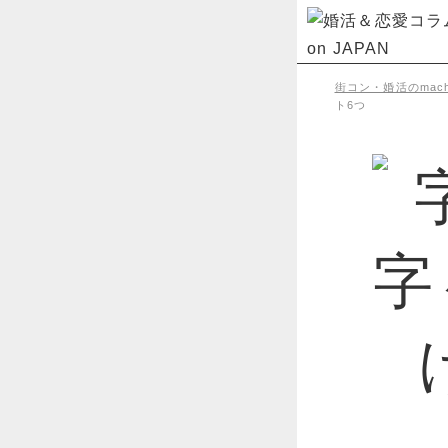
街コン・婚活のmachi
ト6つ