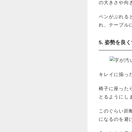
の大きさや向
ペンがぶれる
れ、テーブル
5. 姿勢を良
キレイに揃っ
椅子に座った
とるようにし
このぐらい距
になるのを避