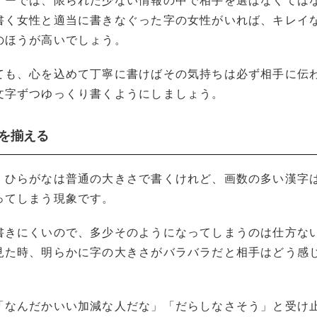
ィーでは、限られた少ない情報の中で相手を選ばなくては
書く女性と適当に書きなぐった字の女性がいれば、キレイ
のほうが高いでしょう。
ても、心を込めて丁寧に書けばその気持ちは必ず相手に伝
文字ずつゆっくり書くようにしましょう。
さを揃える
、ひらがなは普通の大きさで書くけれど、画数の多い漢字
ってしまう現象です。
書きにくいので、多少そのようになってしまうのは仕方な
見た時、明らかに字の大きさがバラバラだと相手はどう感
「なんだかいい加減な人だな」「だらしなさそう」と受け