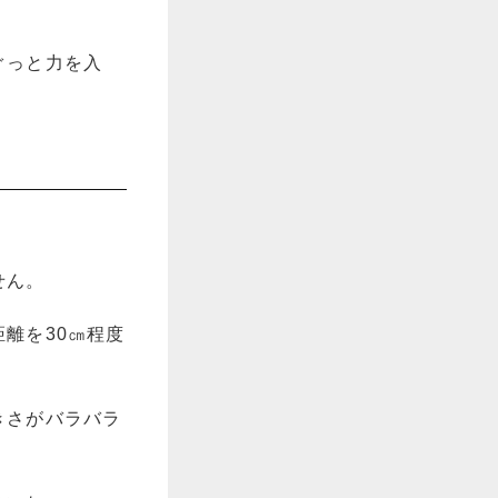
ぐっと力を入
せん。
離を30㎝程度
きさがバラバラ