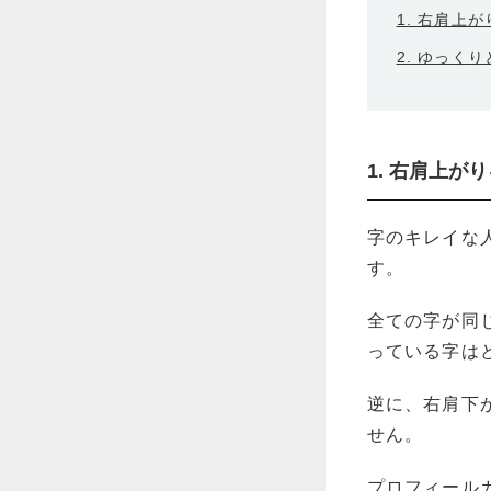
1. 右肩上
2. ゆっく
1. 右肩上が
字のキレイな
す。
全ての字が同
っている字は
逆に、右肩下
せん。
プロフィール