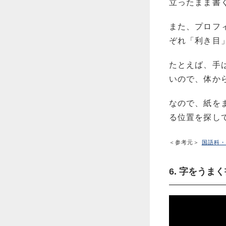
立ったまま書
また、プロフ
ぞれ「利き目
たとえば、手
いので、体か
なので、紙を
る位置を探し
＜参考元＞
国語科・
6. 字をう